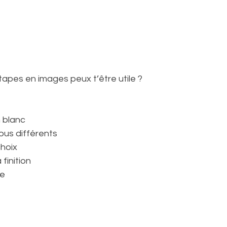
tapes en images peux t’être utile ?
n blanc
ous différents 
choix
 finition
re