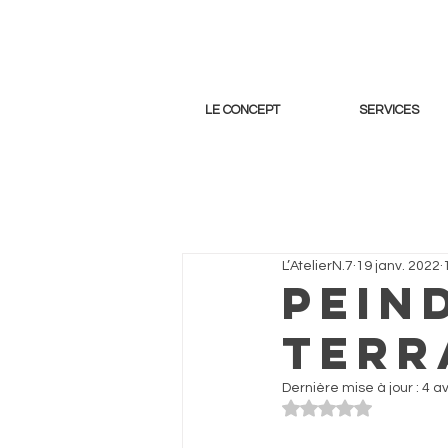
LE CONCEPT
SERVICES
L’AtelierN.7
19 janv. 2022
Pein
terr
Dernière mise à jour :
4 av
Noté NaN étoiles s